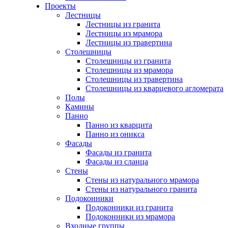
Проекты
Лестницы
Лестницы из гранита
Лестницы из мрамора
Лестницы из травертина
Столешницы
Столешницы из гранита
Столешницы из мрамора
Столешницы из травертина
Столешницы из кварцевого агломерата
Полы
Камины
Панно
Панно из кварцита
Панно из оникса
Фасады
Фасады из гранита
Фасады из сланца
Стены
Стены из натурального мрамора
Стены из натурального гранита
Подоконники
Подоконники из гранита
Подоконники из мрамора
Входные группы