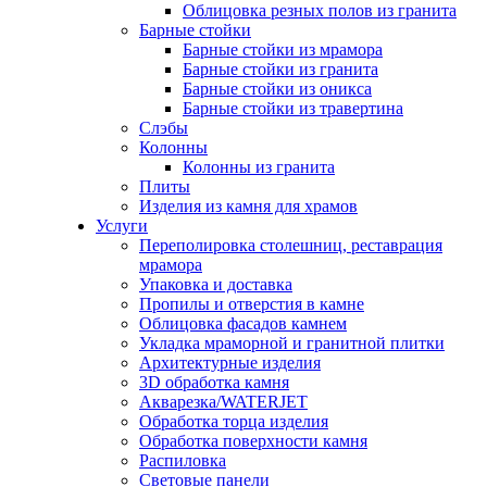
Облицовка резных полов из гранита
Барные стойки
Барные стойки из мрамора
Барные стойки из гранита
Барные стойки из оникса
Барные стойки из травертина
Слэбы
Колонны
Колонны из гранита
Плиты
Изделия из камня для храмов
Услуги
Переполировка столешниц, реставрация
мрамора
Упаковка и доставка
Пропилы и отверстия в камне
Облицовка фасадов камнем
Укладка мраморной и гранитной плитки
Архитектурные изделия
3D обработка камня
Акварезка/WATERJET
Обработка торца изделия
Обработка поверхности камня
Распиловка
Световые панели