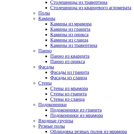
Столешницы из травертина
Столешницы из кварцевого агломерата
Полы
Камины
Камины из мрамора
Камины из гранита
Камины из оникса
Камины из сланца
Камины из травертина
Панно
Панно из кварцита
Панно из оникса
Фасады
Фасады из гранита
Фасады из сланца
Стены
Стены из мрамора
Стены из гранита
Стены из сланца
Подоконники
Подоконники из гранита
Подоконники из мрамора
Входные группы
Резные полы
Облицовка резных полов из мрамора