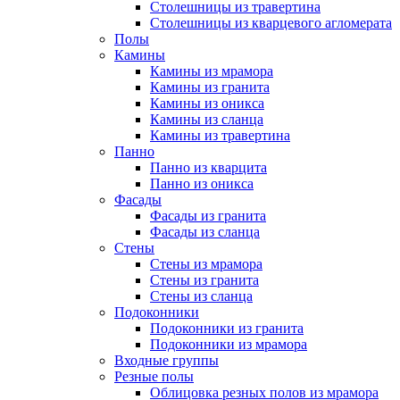
Столешницы из травертина
Столешницы из кварцевого агломерата
Полы
Камины
Камины из мрамора
Камины из гранита
Камины из оникса
Камины из сланца
Камины из травертина
Панно
Панно из кварцита
Панно из оникса
Фасады
Фасады из гранита
Фасады из сланца
Стены
Стены из мрамора
Стены из гранита
Стены из сланца
Подоконники
Подоконники из гранита
Подоконники из мрамора
Входные группы
Резные полы
Облицовка резных полов из мрамора