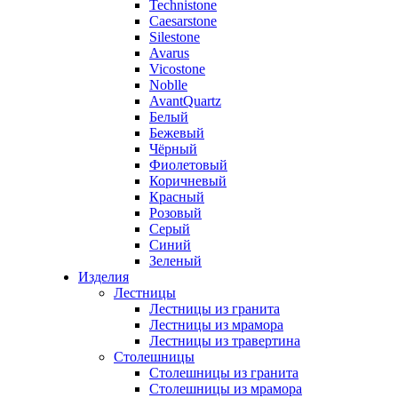
Technistone
Caesarstone
Silestone
Avarus
Vicostone
Noblle
AvantQuartz
Белый
Бежевый
Чёрный
Фиолетовый
Коричневый
Красный
Розовый
Серый
Синий
Зеленый
Изделия
Лестницы
Лестницы из гранита
Лестницы из мрамора
Лестницы из травертина
Столешницы
Столешницы из гранита
Столешницы из мрамора