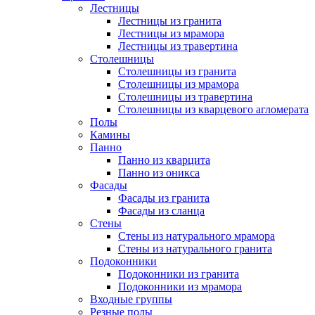
Лестницы
Лестницы из гранита
Лестницы из мрамора
Лестницы из травертина
Столешницы
Столешницы из гранита
Столешницы из мрамора
Столешницы из травертина
Столешницы из кварцевого агломерата
Полы
Камины
Панно
Панно из кварцита
Панно из оникса
Фасады
Фасады из гранита
Фасады из сланца
Стены
Стены из натурального мрамора
Стены из натурального гранита
Подоконники
Подоконники из гранита
Подоконники из мрамора
Входные группы
Резные полы