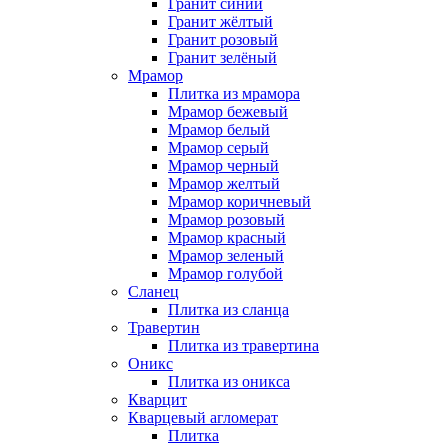
Гранит синий
Гранит жёлтый
Гранит розовый
Гранит зелёный
Мрамор
Плитка из мрамора
Мрамор бежевый
Мрамор белый
Мрамор серый
Мрамор черный
Мрамор желтый
Мрамор коричневый
Мрамор розовый
Мрамор красный
Мрамор зеленый
Мрамор голубой
Сланец
Плитка из сланца
Травертин
Плитка из травертина
Оникс
Плитка из оникса
Кварцит
Кварцевый агломерат
Плитка