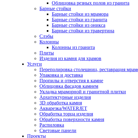
Облицовка резных полов из гранита
Барные стойки
Барные стойки из мрамора
Барные стойки из гранита
Барные стойки из оникса
Барные стойки из травертина
Слэбы
Колонны
Колонны из гранита
Плиты
Изделия из камня для храмов
Услуги
Переполировка столешниц, реставрация мрам
Упаковка и доставка
Пропилы и отверстия в камне
Облицовка фасадов камнем
Укладка мраморной и гранитной плитки
Архитектурные изделия
3D обработка камня
Акварезка/WATERJET
Обработка торца изделия
Обработка поверхности камня
Распиловка
Световые панели
Проекты