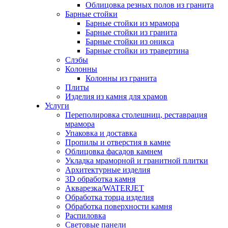
Облицовка резных полов из гранита
Барные стойки
Барные стойки из мрамора
Барные стойки из гранита
Барные стойки из оникса
Барные стойки из травертина
Слэбы
Колонны
Колонны из гранита
Плиты
Изделия из камня для храмов
Услуги
Переполировка столешниц, реставрация
мрамора
Упаковка и доставка
Пропилы и отверстия в камне
Облицовка фасадов камнем
Укладка мраморной и гранитной плитки
Архитектурные изделия
3D обработка камня
Акварезка/WATERJET
Обработка торца изделия
Обработка поверхности камня
Распиловка
Световые панели