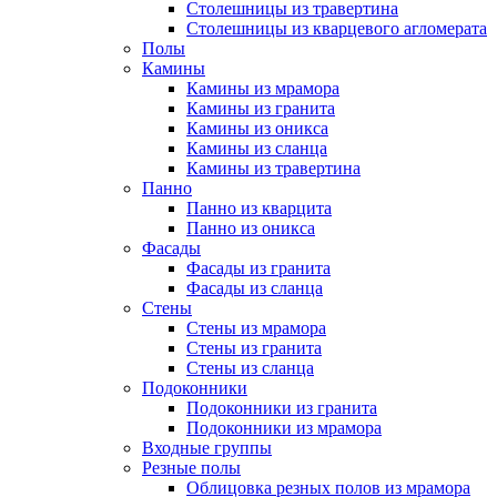
Столешницы из травертина
Столешницы из кварцевого агломерата
Полы
Камины
Камины из мрамора
Камины из гранита
Камины из оникса
Камины из сланца
Камины из травертина
Панно
Панно из кварцита
Панно из оникса
Фасады
Фасады из гранита
Фасады из сланца
Стены
Стены из мрамора
Стены из гранита
Стены из сланца
Подоконники
Подоконники из гранита
Подоконники из мрамора
Входные группы
Резные полы
Облицовка резных полов из мрамора