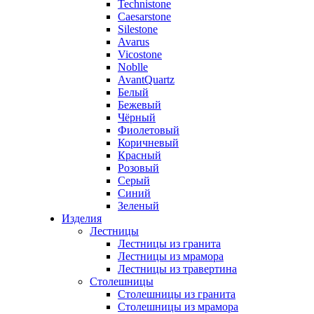
Technistone
Caesarstone
Silestone
Avarus
Vicostone
Noblle
AvantQuartz
Белый
Бежевый
Чёрный
Фиолетовый
Коричневый
Красный
Розовый
Серый
Синий
Зеленый
Изделия
Лестницы
Лестницы из гранита
Лестницы из мрамора
Лестницы из травертина
Столешницы
Столешницы из гранита
Столешницы из мрамора