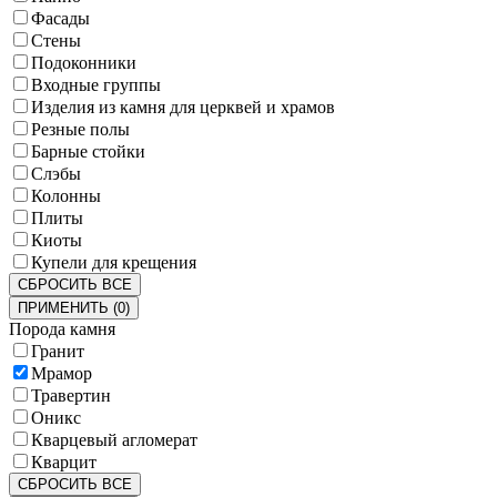
Фасады
Стены
Подоконники
Входные группы
Изделия из камня для церквей и храмов
Резные полы
Барные стойки
Слэбы
Колонны
Плиты
Киоты
Купели для крещения
СБРОСИТЬ ВСЕ
ПРИМЕНИТЬ
(
0
)
Порода камня
Гранит
Мрамор
Травертин
Оникс
Кварцевый агломерат
Кварцит
СБРОСИТЬ ВСЕ