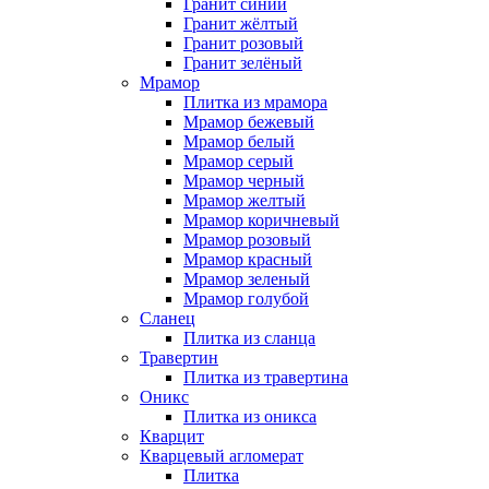
Гранит синий
Гранит жёлтый
Гранит розовый
Гранит зелёный
Мрамор
Плитка из мрамора
Мрамор бежевый
Мрамор белый
Мрамор серый
Мрамор черный
Мрамор желтый
Мрамор коричневый
Мрамор розовый
Мрамор красный
Мрамор зеленый
Мрамор голубой
Сланец
Плитка из сланца
Травертин
Плитка из травертина
Оникс
Плитка из оникса
Кварцит
Кварцевый агломерат
Плитка