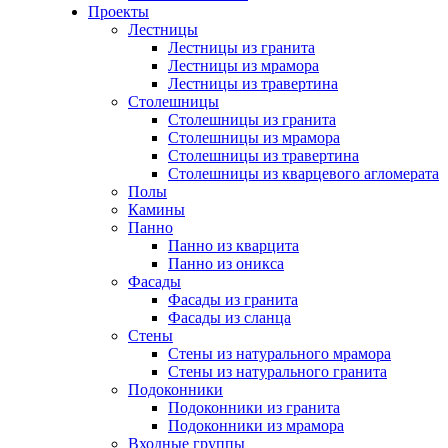
Проекты
Лестницы
Лестницы из гранита
Лестницы из мрамора
Лестницы из травертина
Столешницы
Столешницы из гранита
Столешницы из мрамора
Столешницы из травертина
Столешницы из кварцевого агломерата
Полы
Камины
Панно
Панно из кварцита
Панно из оникса
Фасады
Фасады из гранита
Фасады из сланца
Стены
Стены из натурального мрамора
Стены из натурального гранита
Подоконники
Подоконники из гранита
Подоконники из мрамора
Входные группы