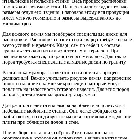
итальянские и польские станки. Весь процесс распиловки
происходит автоматически. Наш специалист задает только
размеры будущего изделия. Благодаря этому вся продукция
имеет четкую геометрию и размеры выдерживаются до
миллиметров.
Для каждого камня мы подбираем специальные диски для
распиловки. Распиловка гранита или кварца требует больше
всего усилий и времени. Кварц сам по себе и в составе
гранита - это один из самых плотных материалов. При
распиловке кажется, что работаешь с металлом. Для таких
пород требуется специальные алмазные диски по граниту.
Распиловка мрамора, травертина или оникса - процесс
деликатный. Важно учитывать рисунок камня, направление
полос и наличие в камне микротрещин, которые могут
повлиять на целостность готового изделия. Для этих пород
используются алмазные диски для мрамора.
Для распила гранита и мрамора на объекте используются
небольшие мобильные станки. Они легко собираются и
разбираются, но подходят только для распиловки модульной
плиты при облицовке полов и стен.
При выборе поставщика обращайте внимание на то
оборудование, которое он использует. Дешевые китайские