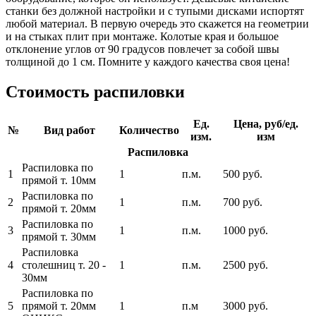
станки без должной настройки и с тупыми дисками испортят
любой материал. В первую очередь это скажется на геометрии
и на стыках плит при монтаже. Колотые края и большое
отклонение углов от 90 градусов повлечет за собой швы
толщиной до 1 см. Помните у каждого качества своя цена!
Стоимость распиловки
Ед.
Цена, руб/ед.
№
Вид работ
Количество
изм.
изм
Распиловка
Распиловка по
1
1
п.м.
500 руб.
прямой т. 10мм
Распиловка по
2
1
п.м.
700 руб.
прямой т. 20мм
Распиловка по
3
1
п.м.
1000 руб.
прямой т. 30мм
Распиловка
4
столешниц т. 20 -
1
п.м.
2500 руб.
30мм
Распиловка по
5
прямой т. 20мм
1
п.м
3000 руб.