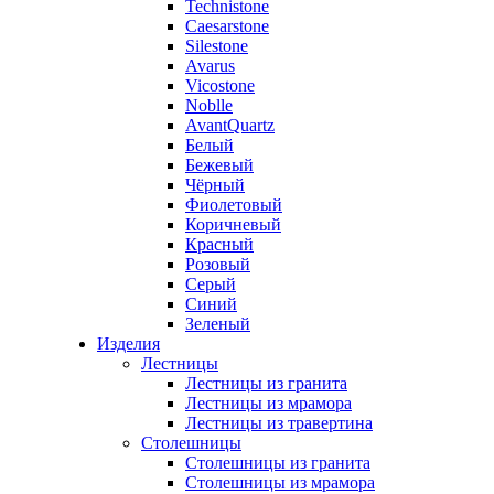
Technistone
Caesarstone
Silestone
Avarus
Vicostone
Noblle
AvantQuartz
Белый
Бежевый
Чёрный
Фиолетовый
Коричневый
Красный
Розовый
Серый
Синий
Зеленый
Изделия
Лестницы
Лестницы из гранита
Лестницы из мрамора
Лестницы из травертина
Столешницы
Столешницы из гранита
Столешницы из мрамора