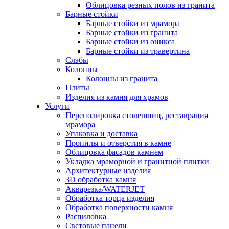
Облицовка резных полов из гранита
Барные стойки
Барные стойки из мрамора
Барные стойки из гранита
Барные стойки из оникса
Барные стойки из травертина
Слэбы
Колонны
Колонны из гранита
Плиты
Изделия из камня для храмов
Услуги
Переполировка столешниц, реставрация
мрамора
Упаковка и доставка
Пропилы и отверстия в камне
Облицовка фасадов камнем
Укладка мраморной и гранитной плитки
Архитектурные изделия
3D обработка камня
Акварезка/WATERJET
Обработка торца изделия
Обработка поверхности камня
Распиловка
Световые панели