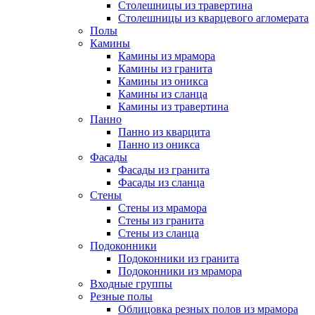
Столешницы из травертина
Столешницы из кварцевого агломерата
Полы
Камины
Камины из мрамора
Камины из гранита
Камины из оникса
Камины из сланца
Камины из травертина
Панно
Панно из кварцита
Панно из оникса
Фасады
Фасады из гранита
Фасады из сланца
Стены
Стены из мрамора
Стены из гранита
Стены из сланца
Подоконники
Подоконники из гранита
Подоконники из мрамора
Входные группы
Резные полы
Облицовка резных полов из мрамора