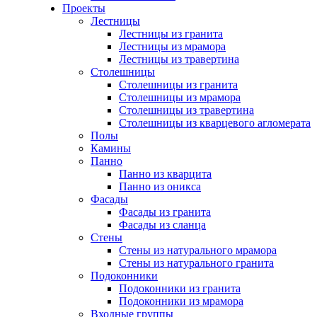
Проекты
Лестницы
Лестницы из гранита
Лестницы из мрамора
Лестницы из травертина
Столешницы
Столешницы из гранита
Столешницы из мрамора
Столешницы из травертина
Столешницы из кварцевого агломерата
Полы
Камины
Панно
Панно из кварцита
Панно из оникса
Фасады
Фасады из гранита
Фасады из сланца
Стены
Стены из натурального мрамора
Стены из натурального гранита
Подоконники
Подоконники из гранита
Подоконники из мрамора
Входные группы