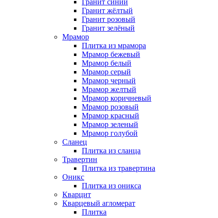
Гранит синий
Гранит жёлтый
Гранит розовый
Гранит зелёный
Мрамор
Плитка из мрамора
Мрамор бежевый
Мрамор белый
Мрамор серый
Мрамор черный
Мрамор желтый
Мрамор коричневый
Мрамор розовый
Мрамор красный
Мрамор зеленый
Мрамор голубой
Сланец
Плитка из сланца
Травертин
Плитка из травертина
Оникс
Плитка из оникса
Кварцит
Кварцевый агломерат
Плитка