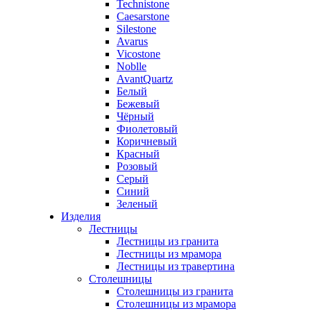
Technistone
Caesarstone
Silestone
Avarus
Vicostone
Noblle
AvantQuartz
Белый
Бежевый
Чёрный
Фиолетовый
Коричневый
Красный
Розовый
Серый
Синий
Зеленый
Изделия
Лестницы
Лестницы из гранита
Лестницы из мрамора
Лестницы из травертина
Столешницы
Столешницы из гранита
Столешницы из мрамора