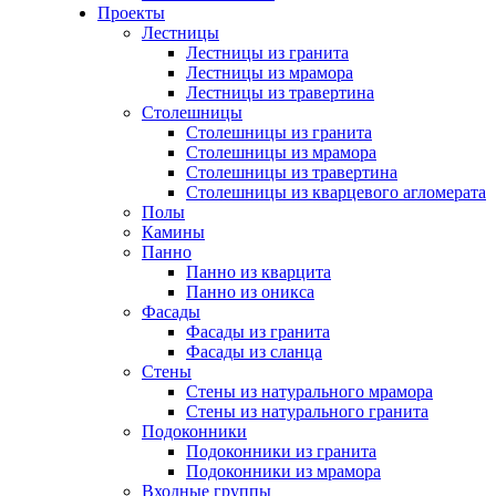
Проекты
Лестницы
Лестницы из гранита
Лестницы из мрамора
Лестницы из травертина
Столешницы
Столешницы из гранита
Столешницы из мрамора
Столешницы из травертина
Столешницы из кварцевого агломерата
Полы
Камины
Панно
Панно из кварцита
Панно из оникса
Фасады
Фасады из гранита
Фасады из сланца
Стены
Стены из натурального мрамора
Стены из натурального гранита
Подоконники
Подоконники из гранита
Подоконники из мрамора
Входные группы