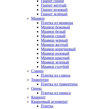
Гранит синий
Гранит жёлтый
Гранит розовый
Гранит зелёный
Мрамор
Плитка из мрамора
Мрамор бежевый
Мрамор белый
Мрамор серый
Мрамор черный
Мрамор желтый
Мрамор коричневый
Мрамор розовый
Мрамор красный
Мрамор зеленый
Мрамор голубой
Сланец
Плитка из сланца
Травертин
Плитка из травертина
Оникс
Плитка из оникса
Кварцит
Кварцевый агломерат
Плитка