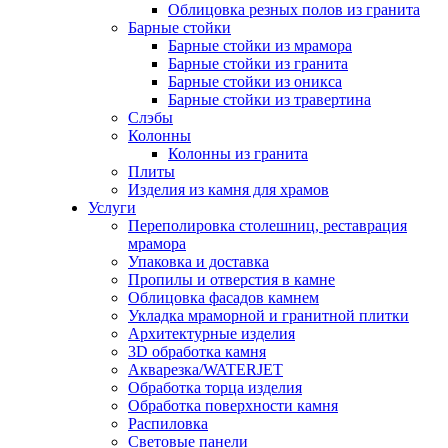
Облицовка резных полов из гранита
Барные стойки
Барные стойки из мрамора
Барные стойки из гранита
Барные стойки из оникса
Барные стойки из травертина
Слэбы
Колонны
Колонны из гранита
Плиты
Изделия из камня для храмов
Услуги
Переполировка столешниц, реставрация
мрамора
Упаковка и доставка
Пропилы и отверстия в камне
Облицовка фасадов камнем
Укладка мраморной и гранитной плитки
Архитектурные изделия
3D обработка камня
Акварезка/WATERJET
Обработка торца изделия
Обработка поверхности камня
Распиловка
Световые панели