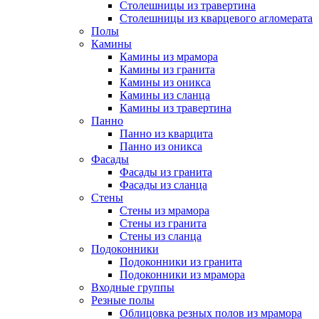
Столешницы из травертина
Столешницы из кварцевого агломерата
Полы
Камины
Камины из мрамора
Камины из гранита
Камины из оникса
Камины из сланца
Камины из травертина
Панно
Панно из кварцита
Панно из оникса
Фасады
Фасады из гранита
Фасады из сланца
Стены
Стены из мрамора
Стены из гранита
Стены из сланца
Подоконники
Подоконники из гранита
Подоконники из мрамора
Входные группы
Резные полы
Облицовка резных полов из мрамора