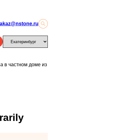
akaz@nstone.ru
а в частном доме из
arily