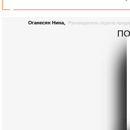
Оганесян Нина,
Руководитель отдела прод
ПО