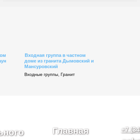
ном
Входная группа в частном
аун
доме из гранита Дымовский и
Мансуровский
Входные группы
,
Гранит
Главная
+7 (34
ьного