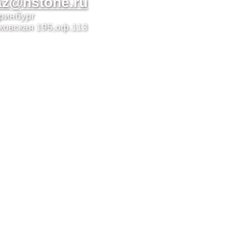
az@nstone.ru
еринбург
ковская 195,оф.113