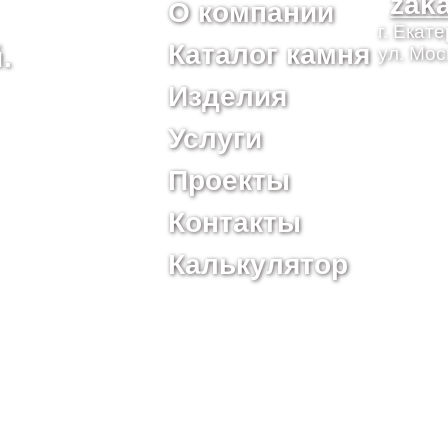
zak
О компании
г. Екат
Каталог камня
.
ул. Мос
Изделия
Услуги
Проекты
Контакты
Калькулятор
ИНН 6670379378, КПП 667001001, ОГРН 1126670017396
тел.
+7 (343) 247-83-13