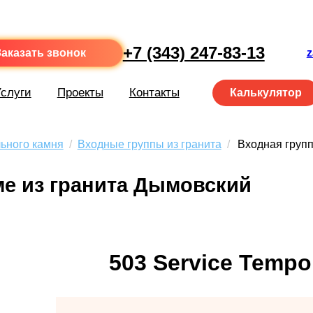
+7 (343) 247-83-13
Заказать звонок
z
слуги
Проекты
Контакты
Калькулятор
ьного камня
/
Входные группы из гранита
/
Входная групп
ме из гранита Дымовский
503 Service Tempor