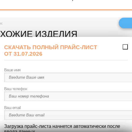
аж
ХОЖИЕ ИЗДЕЛИЯ
СКАЧАТЬ ПОЛНЫЙ ПРАЙС-ЛИСТ
ОТ 31.07.2026
ФОРМА ОБРАТНОГО ЗВОНКА
ФОРМА ЗАЯВКИ
ФОРМА ЗАЯВКИ НА ОПТОВЫЕ ПОСТАВКИ
Ваше имя
Ваше имя
Ваше имя
Ваше имя
Ваш телефон
Ваш телефон
Ваш телефон
Ваш телефон
Ваш email
Нажимая на кнопку "ЗАКАЗАТЬ ЗВОНОК", я даю согласие на
Ваш email
Ваш email
обработку персональных данных и соглашаюсь c
политикой
конфиденциальности
Загрузка прайс-листа начнется автоматически после
ввода данных