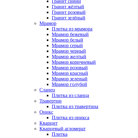
Гранит синий
Гранит жёлтый
Гранит розовый
Гранит зелёный
Мрамор
Плитка из мрамора
Мрамор бежевый
Мрамор белый
Мрамор серый
Мрамор черный
Мрамор желтый
Мрамор коричневый
Мрамор розовый
Мрамор красный
Мрамор зеленый
Мрамор голубой
Сланец
Плитка из сланца
Травертин
Плитка из травертина
Оникс
Плитка из оникса
Кварцит
Кварцевый агломерат
Плитка