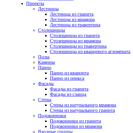
Проекты
Лестницы
Лестницы из гранита
Лестницы из мрамора
Лестницы из травертина
Столешницы
Столешницы из гранита
Столешницы из мрамора
Столешницы из травертина
Столешницы из кварцевого агломерата
Полы
Камины
Панно
Панно из кварцита
Панно из оникса
Фасады
Фасады из гранита
Фасады из сланца
Стены
Стены из натурального мрамора
Стены из натурального гранита
Подоконники
Подоконники из гранита
Подоконники из мрамора
Входные группы