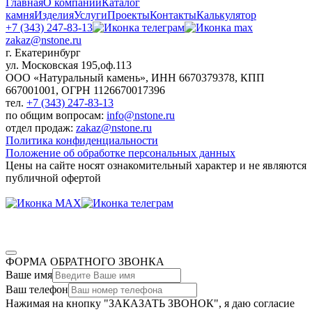
Главная
О компании
Каталог
камня
Изделия
Услуги
Проекты
Контакты
Калькулятор
+7 (343) 247-83-13
zakaz@nstone.ru
г. Екатеринбург
ул. Московская 195,оф.113
ООО «Натуральный камень», ИНН 6670379378, КПП
667001001, ОГРН 1126670017396
тел.
+7 (343) 247-83-13
по общим вопросам:
info@nstone.ru
отдел продаж:
zakaz@nstone.ru
Политика конфиденциальности
Положение об обработке персональных данных
Цены на сайте носят ознакомительный характер и не являются
публичной офертой
ФОРМА ОБРАТНОГО ЗВОНКА
Ваше имя
Ваш телефон
Нажимая на кнопку "ЗАКАЗАТЬ ЗВОНОК", я даю согласие