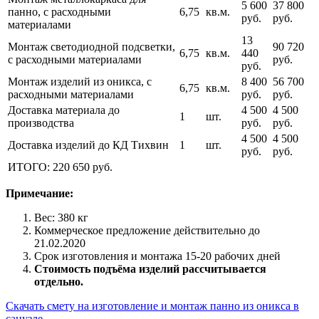
5 600
37 800
панно, с расходными
6,75
кв.м.
руб.
руб.
материалами
13
Монтаж светодиодной подсветки,
90 720
6,75
кв.м.
440
с расходными материалами
руб.
руб.
Монтаж изделий из оникса, с
8 400
56 700
6,75
кв.м.
расходными материалами
руб.
руб.
Доставка материала до
4 500
4 500
1
шт.
производства
руб.
руб.
4 500
4 500
Доставка изделий до КД Тихвин
1
шт.
руб.
руб.
ИТОГО: 220 650 руб.
Примечание:
Вес: 380 кг
Коммерческое предложение действительно до
21.02.2020
Срок изготовления и монтажа 15-20 рабочих дней
Стоимость подъёма изделий рассчитывается
отдельно.
Скачать смету на изготовление и монтаж панно из оникса в
санузле