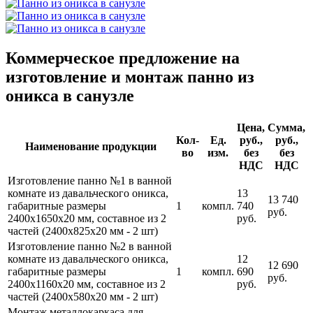
Коммерческое предложение на
изготовление и монтаж панно из
оникса в санузле
Цена,
Сумма,
Кол-
Ед.
руб.,
руб.,
Наименование продукции
во
изм.
без
без
НДС
НДС
Изготовление панно №1 в ванной
комнате из давальческого оникса,
13
13 740
габаритные размеры
1
компл.
740
руб.
2400х1650х20 мм, составное из 2
руб.
частей (2400х825х20 мм - 2 шт)
Изготовление панно №2 в ванной
комнате из давальческого оникса,
12
12 690
габаритные размеры
1
компл.
690
руб.
2400х1160х20 мм, составное из 2
руб.
частей (2400х580х20 мм - 2 шт)
Монтаж металлокаркаса для