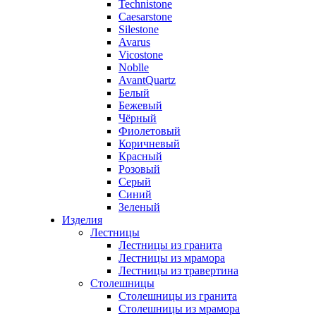
Technistone
Caesarstone
Silestone
Avarus
Vicostone
Noblle
AvantQuartz
Белый
Бежевый
Чёрный
Фиолетовый
Коричневый
Красный
Розовый
Серый
Синий
Зеленый
Изделия
Лестницы
Лестницы из гранита
Лестницы из мрамора
Лестницы из травертина
Столешницы
Столешницы из гранита
Столешницы из мрамора