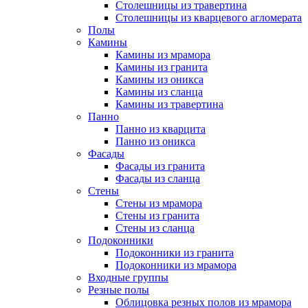
Столешницы из травертина
Столешницы из кварцевого агломерата
Полы
Камины
Камины из мрамора
Камины из гранита
Камины из оникса
Камины из сланца
Камины из травертина
Панно
Панно из кварцита
Панно из оникса
Фасады
Фасады из гранита
Фасады из сланца
Стены
Стены из мрамора
Стены из гранита
Стены из сланца
Подоконники
Подоконники из гранита
Подоконники из мрамора
Входные группы
Резные полы
Облицовка резных полов из мрамора