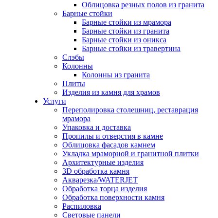
Облицовка резных полов из гранита
Барные стойки
Барные стойки из мрамора
Барные стойки из гранита
Барные стойки из оникса
Барные стойки из травертина
Слэбы
Колонны
Колонны из гранита
Плиты
Изделия из камня для храмов
Услуги
Переполировка столешниц, реставрация
мрамора
Упаковка и доставка
Пропилы и отверстия в камне
Облицовка фасадов камнем
Укладка мраморной и гранитной плитки
Архитектурные изделия
3D обработка камня
Акварезка/WATERJET
Обработка торца изделия
Обработка поверхности камня
Распиловка
Световые панели