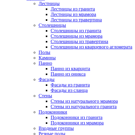
Лестницы
Лестницы из гранита
Лестницы из мрамора
Лестницы из травертина
Столешницы
Столешницы из гранита
Столешницы из мрамора
Столешницы из травертина
Столешницы из кварцевого агломерата
Полы
Камины
Панно
Панно из кварцита
Панно из оникса
Фасады
Фасады из гранита
Фасады из сланца
Стены
Стены из натурального мрамора
Стены из натурального гранита
Подоконники
Подоконники из гранита
Подоконники из мрамора
Входные группы
Резные полы