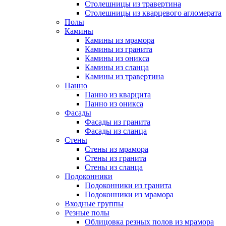
Столешницы из травертина
Столешницы из кварцевого агломерата
Полы
Камины
Камины из мрамора
Камины из гранита
Камины из оникса
Камины из сланца
Камины из травертина
Панно
Панно из кварцита
Панно из оникса
Фасады
Фасады из гранита
Фасады из сланца
Стены
Стены из мрамора
Стены из гранита
Стены из сланца
Подоконники
Подоконники из гранита
Подоконники из мрамора
Входные группы
Резные полы
Облицовка резных полов из мрамора