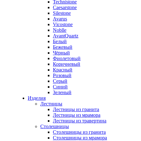
Technistone
Caesarstone
Silestone
Avarus
Vicostone
Noblle
AvantQuartz
Белый
Бежевый
Чёрный
Фиолетовый
Коричневый
Красный
Розовый
Серый
Синий
Зеленый
Изделия
Лестницы
Лестницы из гранита
Лестницы из мрамора
Лестницы из травертина
Столешницы
Столешницы из гранита
Столешницы из мрамора