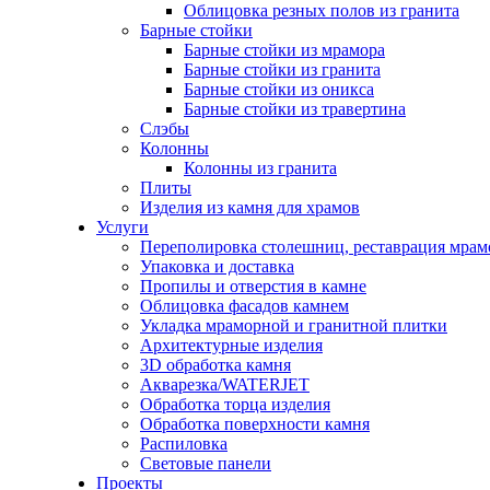
Облицовка резных полов из гранита
Барные стойки
Барные стойки из мрамора
Барные стойки из гранита
Барные стойки из оникса
Барные стойки из травертина
Слэбы
Колонны
Колонны из гранита
Плиты
Изделия из камня для храмов
Услуги
Переполировка столешниц, реставрация мрам
Упаковка и доставка
Пропилы и отверстия в камне
Облицовка фасадов камнем
Укладка мраморной и гранитной плитки
Архитектурные изделия
3D обработка камня
Акварезка/WATERJET
Обработка торца изделия
Обработка поверхности камня
Распиловка
Световые панели
Проекты