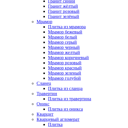
Гранит синий
Гранит жёлтый
Гранит розовый
Гранит зелёный
Мрамор
Плитка из мрамора
Мрамор бежевый
Мрамор белый
Мрамор серый
Мрамор черный
Мрамор желтый
Мрамор коричневый
Мрамор розовый
Мрамор красный
Мрамор зеленый
Мрамор голубой
Сланец
Плитка из сланца
Травертин
Плитка из травертина
Оникс
Плитка из оникса
Кварцит
Кварцевый агломерат
Плитка