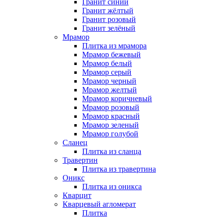
Гранит синий
Гранит жёлтый
Гранит розовый
Гранит зелёный
Мрамор
Плитка из мрамора
Мрамор бежевый
Мрамор белый
Мрамор серый
Мрамор черный
Мрамор желтый
Мрамор коричневый
Мрамор розовый
Мрамор красный
Мрамор зеленый
Мрамор голубой
Сланец
Плитка из сланца
Травертин
Плитка из травертина
Оникс
Плитка из оникса
Кварцит
Кварцевый агломерат
Плитка