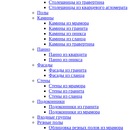
Столешницы из травертина
Столешницы из кварцевого агломерата
Полы
Камины
Камины из мрамора
Камины из гранита
Камины из оникса
Камины из сланца
Камины из травертина
Панно
Панно из кварцита
Панно из оникса
Фасады
Фасады из гранита
Фасады из сланца
Стены
Стены из мрамора
Стены из гранита
Стены из сланца
Подоконники
Подоконники из гранита
Подоконники из мрамора
Входные группы
Резные полы
Облицовка резных полов из мрамора