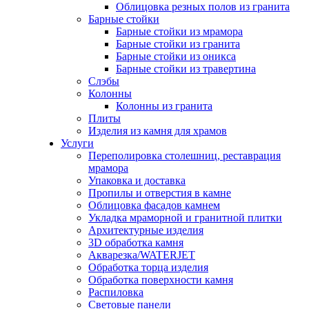
Облицовка резных полов из гранита
Барные стойки
Барные стойки из мрамора
Барные стойки из гранита
Барные стойки из оникса
Барные стойки из травертина
Слэбы
Колонны
Колонны из гранита
Плиты
Изделия из камня для храмов
Услуги
Переполировка столешниц, реставрация
мрамора
Упаковка и доставка
Пропилы и отверстия в камне
Облицовка фасадов камнем
Укладка мраморной и гранитной плитки
Архитектурные изделия
3D обработка камня
Акварезка/WATERJET
Обработка торца изделия
Обработка поверхности камня
Распиловка
Световые панели