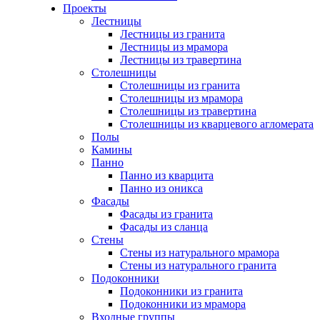
Проекты
Лестницы
Лестницы из гранита
Лестницы из мрамора
Лестницы из травертина
Столешницы
Столешницы из гранита
Столешницы из мрамора
Столешницы из травертина
Столешницы из кварцевого агломерата
Полы
Камины
Панно
Панно из кварцита
Панно из оникса
Фасады
Фасады из гранита
Фасады из сланца
Стены
Стены из натурального мрамора
Стены из натурального гранита
Подоконники
Подоконники из гранита
Подоконники из мрамора
Входные группы