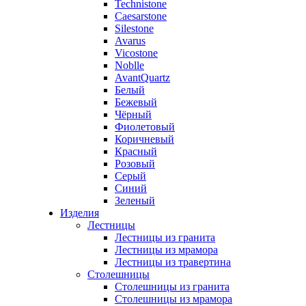
Technistone
Caesarstone
Silestone
Avarus
Vicostone
Noblle
AvantQuartz
Белый
Бежевый
Чёрный
Фиолетовый
Коричневый
Красный
Розовый
Серый
Синий
Зеленый
Изделия
Лестницы
Лестницы из гранита
Лестницы из мрамора
Лестницы из травертина
Столешницы
Столешницы из гранита
Столешницы из мрамора