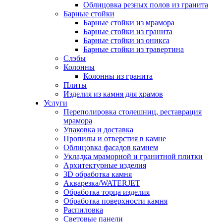
Облицовка резных полов из гранита
Барные стойки
Барные стойки из мрамора
Барные стойки из гранита
Барные стойки из оникса
Барные стойки из травертина
Слэбы
Колонны
Колонны из гранита
Плиты
Изделия из камня для храмов
Услуги
Переполировка столешниц, реставрация
мрамора
Упаковка и доставка
Пропилы и отверстия в камне
Облицовка фасадов камнем
Укладка мраморной и гранитной плитки
Архитектурные изделия
3D обработка камня
Акварезка/WATERJET
Обработка торца изделия
Обработка поверхности камня
Распиловка
Световые панели