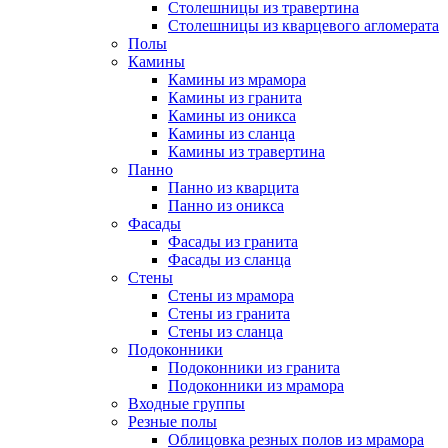
Столешницы из травертина
Столешницы из кварцевого агломерата
Полы
Камины
Камины из мрамора
Камины из гранита
Камины из оникса
Камины из сланца
Камины из травертина
Панно
Панно из кварцита
Панно из оникса
Фасады
Фасады из гранита
Фасады из сланца
Стены
Стены из мрамора
Стены из гранита
Стены из сланца
Подоконники
Подоконники из гранита
Подоконники из мрамора
Входные группы
Резные полы
Облицовка резных полов из мрамора