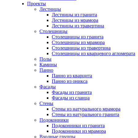
Проекты
Лестницы
Лестницы из гранита
Лестницы из мрамора
Лестницы из травертина
Столешницы
Столешницы из гранита
Столешницы из мрамора
Столешницы из травертина
Столешницы из кварцевого агломерата
Полы
Камины
Панно
Панно из кварцита
Панно из оникса
Фасады
Фасады из гранита
Фасады из сланца
Стены
Стены из натурального мрамора
Стены из натурального гранита
Подоконники
Подоконники из гранита
Подоконники из мрамора
Входные группы