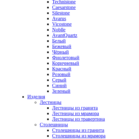
Technistone
Caesarstone
Silestone
Avarus
Vicostone
Noblle
AvantQuartz
Белый
Бежевый
Чёрный
Фиолетовый
Коричневый
Красный
Розовый
Серый
Синий
Зеленый
Изделия
Лестницы
Лестницы из гранита
Лестницы из мрамора
Лестницы из травертина
Столешницы
Столешницы из гранита
Столешницы из мрамора