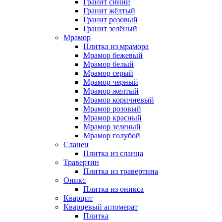
Гранит синий
Гранит жёлтый
Гранит розовый
Гранит зелёный
Мрамор
Плитка из мрамора
Мрамор бежевый
Мрамор белый
Мрамор серый
Мрамор черный
Мрамор желтый
Мрамор коричневый
Мрамор розовый
Мрамор красный
Мрамор зеленый
Мрамор голубой
Сланец
Плитка из сланца
Травертин
Плитка из травертина
Оникс
Плитка из оникса
Кварцит
Кварцевый агломерат
Плитка