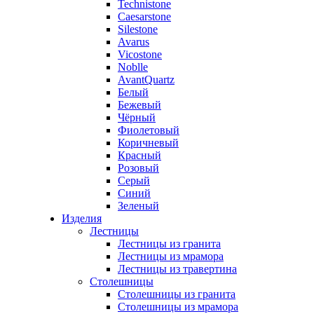
Technistone
Caesarstone
Silestone
Avarus
Vicostone
Noblle
AvantQuartz
Белый
Бежевый
Чёрный
Фиолетовый
Коричневый
Красный
Розовый
Серый
Синий
Зеленый
Изделия
Лестницы
Лестницы из гранита
Лестницы из мрамора
Лестницы из травертина
Столешницы
Столешницы из гранита
Столешницы из мрамора