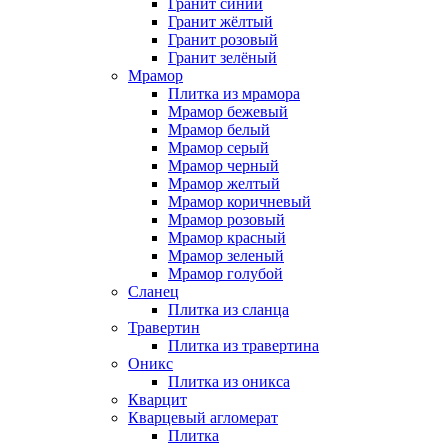
Гранит синий
Гранит жёлтый
Гранит розовый
Гранит зелёный
Мрамор
Плитка из мрамора
Мрамор бежевый
Мрамор белый
Мрамор серый
Мрамор черный
Мрамор желтый
Мрамор коричневый
Мрамор розовый
Мрамор красный
Мрамор зеленый
Мрамор голубой
Сланец
Плитка из сланца
Травертин
Плитка из травертина
Оникс
Плитка из оникса
Кварцит
Кварцевый агломерат
Плитка