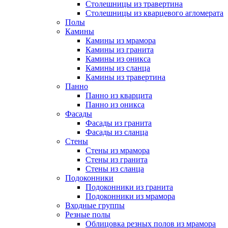
Столешницы из травертина
Столешницы из кварцевого агломерата
Полы
Камины
Камины из мрамора
Камины из гранита
Камины из оникса
Камины из сланца
Камины из травертина
Панно
Панно из кварцита
Панно из оникса
Фасады
Фасады из гранита
Фасады из сланца
Стены
Стены из мрамора
Стены из гранита
Стены из сланца
Подоконники
Подоконники из гранита
Подоконники из мрамора
Входные группы
Резные полы
Облицовка резных полов из мрамора