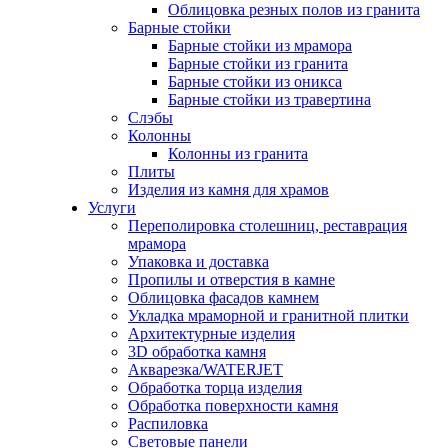
Облицовка резных полов из гранита
Барные стойки
Барные стойки из мрамора
Барные стойки из гранита
Барные стойки из оникса
Барные стойки из травертина
Слэбы
Колонны
Колонны из гранита
Плиты
Изделия из камня для храмов
Услуги
Переполировка столешниц, реставрация
мрамора
Упаковка и доставка
Пропилы и отверстия в камне
Облицовка фасадов камнем
Укладка мраморной и гранитной плитки
Архитектурные изделия
3D обработка камня
Акварезка/WATERJET
Обработка торца изделия
Обработка поверхности камня
Распиловка
Световые панели