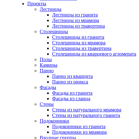
Проекты
Лестницы
Лестницы из гранита
Лестницы из мрамора
Лестницы из травертина
Столешницы
Столешницы из гранита
Столешницы из мрамора
Столешницы из травертина
Столешницы из кварцевого агломерата
Полы
Камины
Панно
Панно из кварцита
Панно из оникса
Фасады
Фасады из гранита
Фасады из сланца
Стены
Стены из натурального мрамора
Стены из натурального гранита
Подоконники
Подоконники из гранита
Подоконники из мрамора
Входные группы