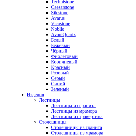
Technistone
Caesarstone
Silestone
Avarus
Vicostone
Noblle
AvantQuartz
Белый
Бежевый
Чёрный
Фиолетовый
Коричневый
Красный
Розовый
Серый
Синий
Зеленый
Изделия
Лестницы
Лестницы из гранита
Лестницы из мрамора
Лестницы из травертина
Столешницы
Столешницы из гранита
Столешницы из мрамора