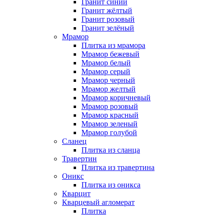
Гранит синий
Гранит жёлтый
Гранит розовый
Гранит зелёный
Мрамор
Плитка из мрамора
Мрамор бежевый
Мрамор белый
Мрамор серый
Мрамор черный
Мрамор желтый
Мрамор коричневый
Мрамор розовый
Мрамор красный
Мрамор зеленый
Мрамор голубой
Сланец
Плитка из сланца
Травертин
Плитка из травертина
Оникс
Плитка из оникса
Кварцит
Кварцевый агломерат
Плитка