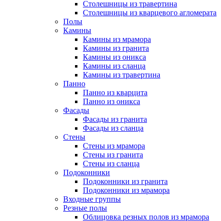
Столешницы из травертина
Столешницы из кварцевого агломерата
Полы
Камины
Камины из мрамора
Камины из гранита
Камины из оникса
Камины из сланца
Камины из травертина
Панно
Панно из кварцита
Панно из оникса
Фасады
Фасады из гранита
Фасады из сланца
Стены
Стены из мрамора
Стены из гранита
Стены из сланца
Подоконники
Подоконники из гранита
Подоконники из мрамора
Входные группы
Резные полы
Облицовка резных полов из мрамора