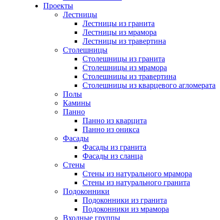
Проекты
Лестницы
Лестницы из гранита
Лестницы из мрамора
Лестницы из травертина
Столешницы
Столешницы из гранита
Столешницы из мрамора
Столешницы из травертина
Столешницы из кварцевого агломерата
Полы
Камины
Панно
Панно из кварцита
Панно из оникса
Фасады
Фасады из гранита
Фасады из сланца
Стены
Стены из натурального мрамора
Стены из натурального гранита
Подоконники
Подоконники из гранита
Подоконники из мрамора
Входные группы