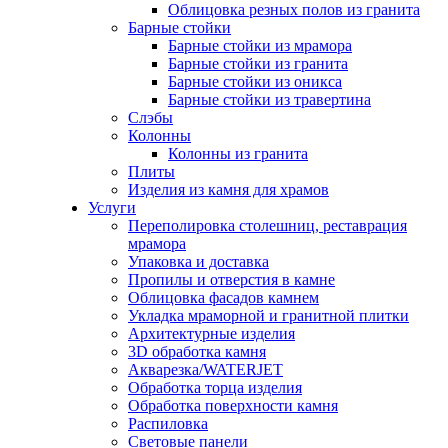
Облицовка резных полов из гранита
Барные стойки
Барные стойки из мрамора
Барные стойки из гранита
Барные стойки из оникса
Барные стойки из травертина
Слэбы
Колонны
Колонны из гранита
Плиты
Изделия из камня для храмов
Услуги
Переполировка столешниц, реставрация
мрамора
Упаковка и доставка
Пропилы и отверстия в камне
Облицовка фасадов камнем
Укладка мраморной и гранитной плитки
Архитектурные изделия
3D обработка камня
Акварезка/WATERJET
Обработка торца изделия
Обработка поверхности камня
Распиловка
Световые панели