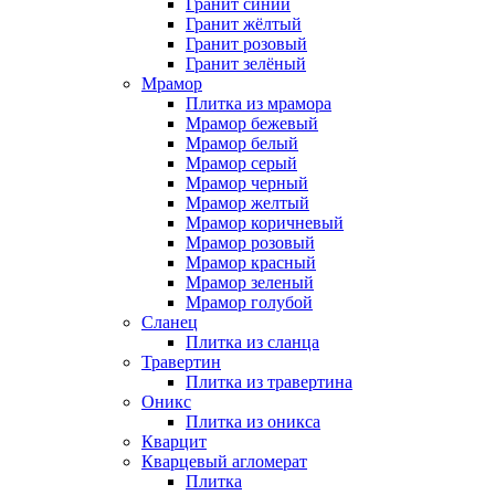
Гранит синий
Гранит жёлтый
Гранит розовый
Гранит зелёный
Мрамор
Плитка из мрамора
Мрамор бежевый
Мрамор белый
Мрамор серый
Мрамор черный
Мрамор желтый
Мрамор коричневый
Мрамор розовый
Мрамор красный
Мрамор зеленый
Мрамор голубой
Сланец
Плитка из сланца
Травертин
Плитка из травертина
Оникс
Плитка из оникса
Кварцит
Кварцевый агломерат
Плитка