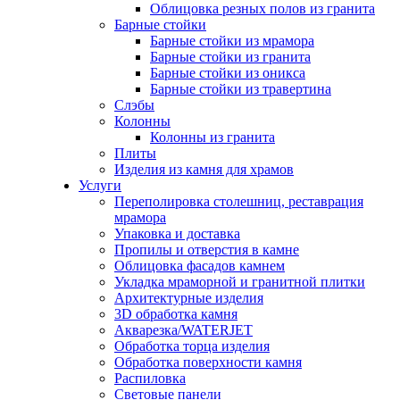
Облицовка резных полов из гранита
Барные стойки
Барные стойки из мрамора
Барные стойки из гранита
Барные стойки из оникса
Барные стойки из травертина
Слэбы
Колонны
Колонны из гранита
Плиты
Изделия из камня для храмов
Услуги
Переполировка столешниц, реставрация
мрамора
Упаковка и доставка
Пропилы и отверстия в камне
Облицовка фасадов камнем
Укладка мраморной и гранитной плитки
Архитектурные изделия
3D обработка камня
Акварезка/WATERJET
Обработка торца изделия
Обработка поверхности камня
Распиловка
Световые панели