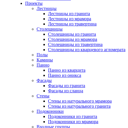
Проекты
Лестницы
Лестницы из гранита
Лестницы из мрамора
Лестницы из травертина
Столешницы
Столешницы из гранита
Столешницы из мрамора
Столешницы из травертина
Столешницы из кварцевого агломерата
Полы
Камины
Панно
Панно из кварцита
Панно из оникса
Фасады
Фасады из гранита
Фасады из сланца
Стены
Стены из натурального мрамора
Стены из натурального гранита
Подоконники
Подоконники из гранита
Подоконники из мрамора
Входные группы