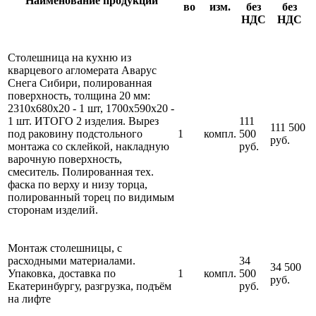
Наименование продукции
во
изм.
без
без
НДС
НДС
Столешница на кухню из
кварцевого агломерата Аварус
Снега Сибири, полированная
поверхность, толщина 20 мм:
2310х680х20 - 1 шт, 1700х590х20 -
1 шт. ИТОГО 2 изделия. Вырез
111
111 500
под раковину подстольного
1
компл.
500
руб.
монтажа со склейкой, накладную
руб.
варочную поверхность,
смеситель. Полированная тех.
фаска по верху и низу торца,
полированный торец по видимым
сторонам изделий.
Монтаж столешницы, с
расходными материалами.
34
34 500
Упаковка, доставка по
1
компл.
500
руб.
Екатеринбургу, разгрузка, подъём
руб.
на лифте