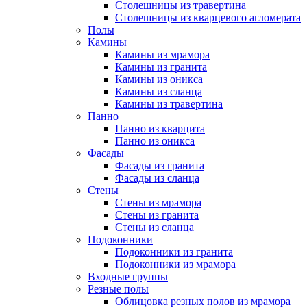
Столешницы из травертина
Столешницы из кварцевого агломерата
Полы
Камины
Камины из мрамора
Камины из гранита
Камины из оникса
Камины из сланца
Камины из травертина
Панно
Панно из кварцита
Панно из оникса
Фасады
Фасады из гранита
Фасады из сланца
Стены
Стены из мрамора
Стены из гранита
Стены из сланца
Подоконники
Подоконники из гранита
Подоконники из мрамора
Входные группы
Резные полы
Облицовка резных полов из мрамора