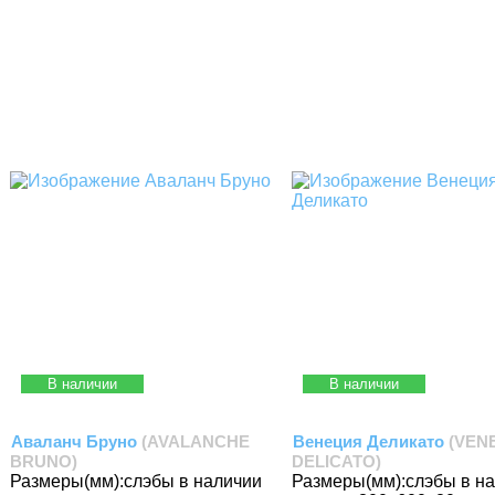
В наличии
В наличии
Аваланч Бруно
(AVALANCHE
Венеция Деликато
(VEN
BRUNO)
DELICATO)
Размеры(мм):
слэбы в наличии
Размеры(мм):
слэбы в н