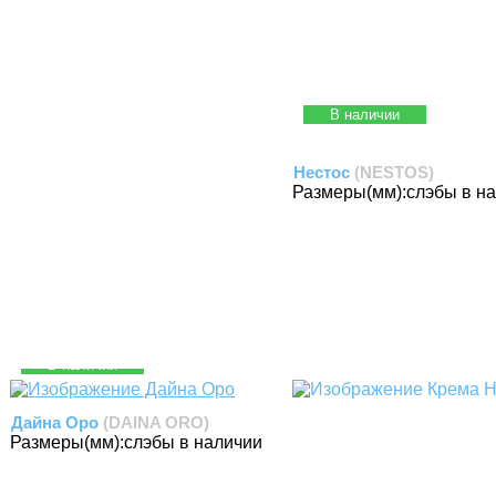
В наличии
Нестос
(NESTOS)
Размеры(мм):
слэбы в н
В наличии
Дайна Оро
(DAINA ORO)
Размеры(мм):
слэбы в наличии