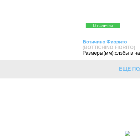
В наличии
Ботичино Фиорито
(BOTTICHINO FIORITO)
Размеры(мм):
слэбы в н
ЕЩЕ ПО