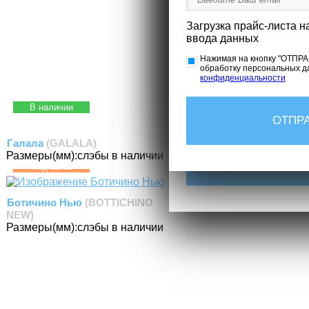
Нажимая на кнопку "ЗАКАЗ
Ваш email
Ваш email
обработку персональных д
конфиденциальности
Загрузка прайс-листа н
ввода данных
Нажимая на кнопку "ОТПРА
Приложите смету или перечен
обработку персональных д
Нажимая на кнопку "ОТПРА
конфиденциальности
обработку персональных д
конфиденциальности
Нажимая на кнопку "ОТПРА
В наличии
обработку персональных д
конфиденциальности
Галала
(GALALA)
Размеры(мм):
слэбы в наличии
Под заказ
Ботичино Нью
(BOTTICHINO
NEW)
Размеры(мм):
слэбы в наличии