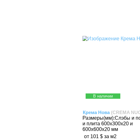
В наличии
Крема Нова
(CREMA NU
Размеры(мм):
Слэбы и п
и плита 600х300х20 и
600х600х20 мм
от 101 $ за м2