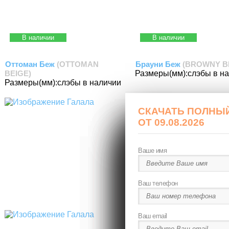
В наличии
В наличии
Оттоман Беж
(OTTOMAN
Брауни Беж
(BROWNY B
BEIGE)
Размеры(мм):
слэбы в н
Размеры(мм):
слэбы в наличии
СКАЧАТЬ ПОЛНЫЙ
ОТ 09.08.2026
ФОРМА ОБРАТНО
ФОРМА ЗАЯВКИ
ФОРМА ЗАЯВКИ 
Ваше имя
Ваше имя
Ваше имя
Ваше имя
Ваш телефон
Ваш телефон
Ваш телефон
Ваш телефон
Ваш email