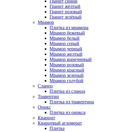
Гранит синий
Гранит жёлтый
Гранит розовый
Гранит зелёный
Мрамор
Плитка из мрамора
Мрамор бежевый
Мрамор белый
Мрамор серый
Мрамор черный
Мрамор желтый
Мрамор коричневый
Мрамор розовый
Мрамор красный
Мрамор зеленый
Мрамор голубой
Сланец
Плитка из сланца
Травертин
Плитка из травертина
Оникс
Плитка из оникса
Кварцит
Кварцевый агломерат
Плитка