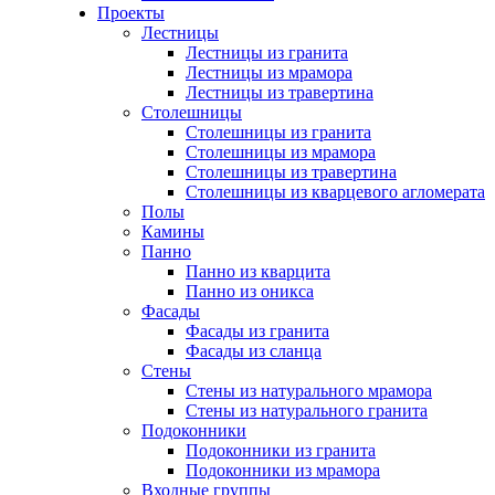
Проекты
Лестницы
Лестницы из гранита
Лестницы из мрамора
Лестницы из травертина
Столешницы
Столешницы из гранита
Столешницы из мрамора
Столешницы из травертина
Столешницы из кварцевого агломерата
Полы
Камины
Панно
Панно из кварцита
Панно из оникса
Фасады
Фасады из гранита
Фасады из сланца
Стены
Стены из натурального мрамора
Стены из натурального гранита
Подоконники
Подоконники из гранита
Подоконники из мрамора
Входные группы