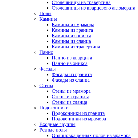
Столешницы из травертина
Столешницы из кварцевого агломерата
Полы
Камины
Камины из мрамора
Камины из гранита
Камины из оникса
Камины из сланца
Камины из травертина
Панно
Панно из кварцита
Панно из оникса
Фасады
Фасады из гранита
Фасады из сланца
Стены
Стены из мрамора
Стены из гранита
Стены из сланца
Подоконники
Подоконники из гранита
Подоконники из мрамора
Входные группы
Резные полы
Облицовка резных полов из мрамора