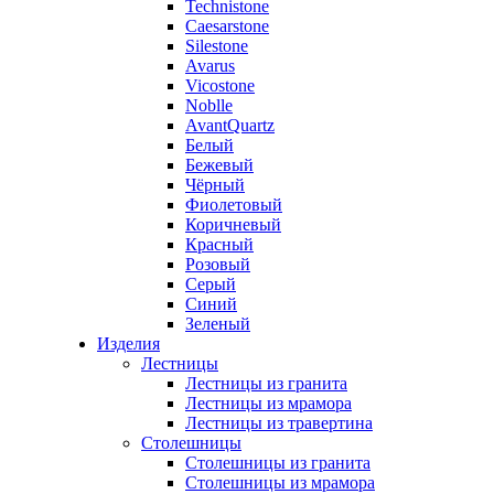
Technistone
Caesarstone
Silestone
Avarus
Vicostone
Noblle
AvantQuartz
Белый
Бежевый
Чёрный
Фиолетовый
Коричневый
Красный
Розовый
Серый
Синий
Зеленый
Изделия
Лестницы
Лестницы из гранита
Лестницы из мрамора
Лестницы из травертина
Столешницы
Столешницы из гранита
Столешницы из мрамора