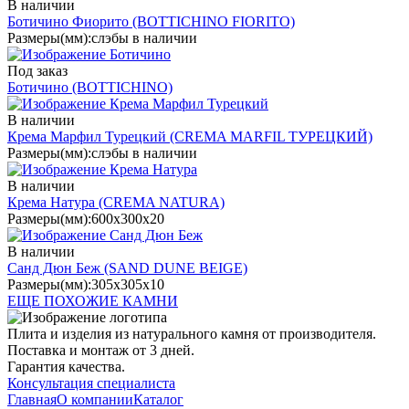
В наличии
Ботичино Фиорито
(BOTTICHINO FIORITO)
Размеры(мм):
слэбы в наличии
Под заказ
Ботичино
(BOTTICHINO)
В наличии
Крема Марфил Турецкий
(CREMA MARFIL ТУРЕЦКИЙ)
Размеры(мм):
слэбы в наличии
В наличии
Крема Натура
(CREMA NATURA)
Размеры(мм):
600х300х20
В наличии
Санд Дюн Беж
(SAND DUNE BEIGE)
Размеры(мм):
305х305х10
ЕЩЕ ПОХОЖИЕ КАМНИ
Плита и изделия из натурального камня от производителя.
Поставка и монтаж от 3 дней.
Гарантия качества.
Консультация специалиста
Главная
О компании
Каталог