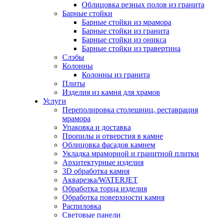
Облицовка резных полов из гранита
Барные стойки
Барные стойки из мрамора
Барные стойки из гранита
Барные стойки из оникса
Барные стойки из травертина
Слэбы
Колонны
Колонны из гранита
Плиты
Изделия из камня для храмов
Услуги
Переполировка столешниц, реставрация
мрамора
Упаковка и доставка
Пропилы и отверстия в камне
Облицовка фасадов камнем
Укладка мраморной и гранитной плитки
Архитектурные изделия
3D обработка камня
Акварезка/WATERJET
Обработка торца изделия
Обработка поверхности камня
Распиловка
Световые панели