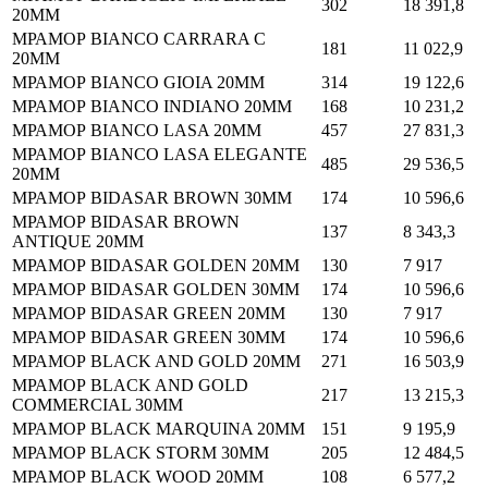
302
18 391,8
20MM
МРАМОР BIANCO CARRARA C
181
11 022,9
20MM
МРАМОР BIANCO GIOIA 20MM
314
19 122,6
МРАМОР BIANCO INDIANO 20MM
168
10 231,2
МРАМОР BIANCO LASA 20MM
457
27 831,3
МРАМОР BIANCO LASA ELEGANTE
485
29 536,5
20MM
МРАМОР BIDASAR BROWN 30MM
174
10 596,6
МРАМОР BIDASAR BROWN
137
8 343,3
ANTIQUE 20MM
МРАМОР BIDASAR GOLDEN 20MM
130
7 917
МРАМОР BIDASAR GOLDEN 30MM
174
10 596,6
МРАМОР BIDASAR GREEN 20MM
130
7 917
МРАМОР BIDASAR GREEN 30MM
174
10 596,6
МРАМОР BLACK AND GOLD 20MM
271
16 503,9
МРАМОР BLACK AND GOLD
217
13 215,3
COMMERCIAL 30MM
МРАМОР BLACK MARQUINA 20MM
151
9 195,9
МРАМОР BLACK STORM 30MM
205
12 484,5
МРАМОР BLACK WOOD 20MM
108
6 577,2