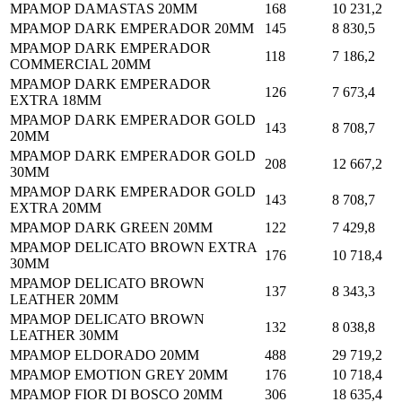
МРАМОР DAMASTAS 20MM
168
10 231,2
МРАМОР DARK EMPERADOR 20MM
145
8 830,5
МРАМОР DARK EMPERADOR
118
7 186,2
COMMERCIAL 20MM
МРАМОР DARK EMPERADOR
126
7 673,4
EXTRA 18MM
МРАМОР DARK EMPERADOR GOLD
143
8 708,7
20MM
МРАМОР DARK EMPERADOR GOLD
208
12 667,2
30MM
МРАМОР DARK EMPERADOR GOLD
143
8 708,7
EXTRA 20MM
МРАМОР DARK GREEN 20MM
122
7 429,8
МРАМОР DELICATO BROWN EXTRA
176
10 718,4
30MM
МРАМОР DELICATO BROWN
137
8 343,3
LEATHER 20MM
МРАМОР DELICATO BROWN
132
8 038,8
LEATHER 30MM
МРАМОР ELDORADO 20MM
488
29 719,2
МРАМОР EMOTION GREY 20MM
176
10 718,4
МРАМОР FIOR DI BOSCO 20MM
306
18 635,4