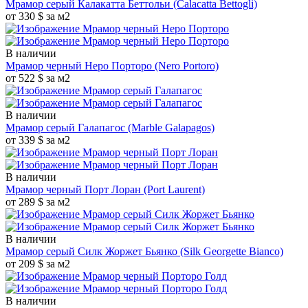
Мрамор серый Калакатта Беттольи
(Calacatta Bettogli)
от 330 $ за м2
В наличии
Мрамор черный Неро Порторо
(Nero Portoro)
от 522 $ за м2
В наличии
Мрамор серый Галапагос
(Marble Galapagos)
от 339 $ за м2
В наличии
Мрамор черный Порт Лоран
(Port Laurent)
от 289 $ за м2
В наличии
Мрамор серый Силк Жоржет Бьянко
(Silk Georgette Bianco)
от 209 $ за м2
В наличии