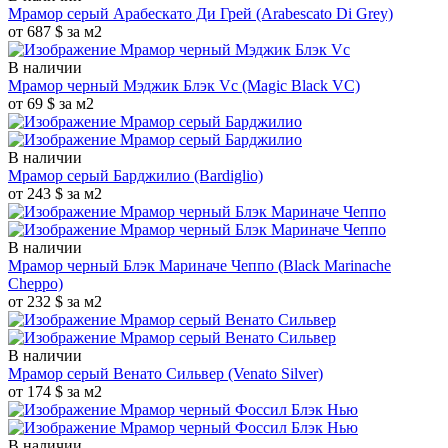
Мрамор серый Арабескато Ди Грей
(Arabescato Di Grey)
от 687 $ за м2
В наличии
Мрамор черный Мэджик Блэк Vc
(Magic Black VC)
от 69 $ за м2
В наличии
Мрамор серый Барджилио
(Bardiglio)
от 243 $ за м2
В наличии
Мрамор черный Блэк Мариначе Чеппо
(Black Marinache
Cheppo)
от 232 $ за м2
В наличии
Мрамор серый Венато Сильвер
(Venato Silver)
от 174 $ за м2
В наличии