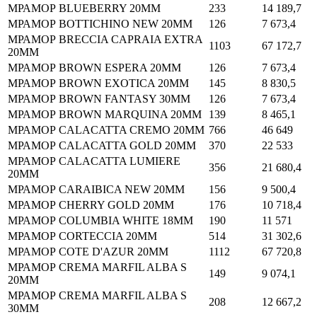
МРАМОР BLUEBERRY 20MM
233
14 189,7
МРАМОР BOTTICHINO NEW 20MM
126
7 673,4
МРАМОР BRECCIA CAPRAIA EXTRA
1103
67 172,7
20MM
МРАМОР BROWN ESPERA 20MM
126
7 673,4
МРАМОР BROWN EXOTICA 20MM
145
8 830,5
МРАМОР BROWN FANTASY 30MM
126
7 673,4
МРАМОР BROWN MARQUINA 20MM
139
8 465,1
МРАМОР CALACATTA CREMO 20MM
766
46 649
МРАМОР CALACATTA GOLD 20MM
370
22 533
МРАМОР CALACATTA LUMIERE
356
21 680,4
20MM
МРАМОР CARAIBICA NEW 20MM
156
9 500,4
МРАМОР CHERRY GOLD 20MM
176
10 718,4
МРАМОР COLUMBIA WHITE 18MM
190
11 571
МРАМОР CORTECCIA 20MM
514
31 302,6
МРАМОР COTE D'AZUR 20MM
1112
67 720,8
МРАМОР CREMA MARFIL ALBA S
149
9 074,1
20MM
МРАМОР CREMA MARFIL ALBA S
208
12 667,2
30MM