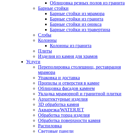
Облицовка резных полов из гранита
Барные стойки
Барные стойки из мрамора
Барные стойки из гранита
Барные стойки из оникса
Барные стойки из травертина
Слэбы
Колонны
Колонны из гранита
Плиты
Изделия из камня для храмов
Услуги
Переполировка столешниц, реставрация
мрамора
Упаковка и доставка
Пропилы и отверстия в камне
Облицовка фасадов камнем
Укладка мраморной и гранитной плитки
Архитектурные изделия
3D обработка камня
Акварезка/WATERJET
Обработка торца изделия
Обработка поверхности камня
Распиловка
Световые панели