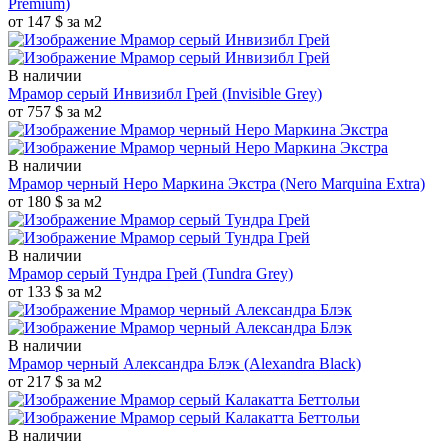
Premium)
от 147 $ за м2
В наличии
Мрамор серый Инвизибл Грей
(Invisible Grey)
от 757 $ за м2
В наличии
Мрамор черный Неро Маркина Экстра
(Nero Marquina Extra)
от 180 $ за м2
В наличии
Мрамор серый Тундра Грей
(Tundra Grey)
от 133 $ за м2
В наличии
Мрамор черный Александра Блэк
(Alexandra Black)
от 217 $ за м2
В наличии