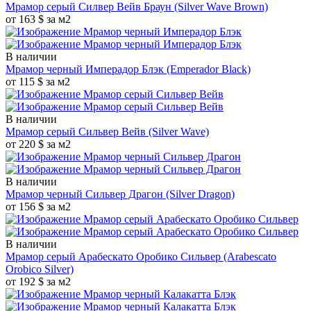
Мрамор серый Силвер Вейв Браун
(Silver Wave Brown)
от 163 $ за м2
В наличии
Мрамор черный Имперадор Блэк
(Emperador Black)
от 115 $ за м2
В наличии
Мрамор серый Сильвер Вейв
(Silver Wave)
от 220 $ за м2
В наличии
Мрамор черный Сильвер Драгон
(Silver Dragon)
от 156 $ за м2
В наличии
Мрамор серый Арабескато Оробико Сильвер
(Arabescato
Orobico Silver)
от 192 $ за м2