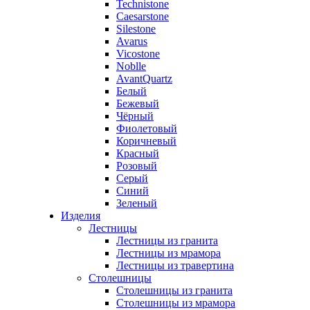
Technistone
Caesarstone
Silestone
Avarus
Vicostone
Noblle
AvantQuartz
Белый
Бежевый
Чёрный
Фиолетовый
Коричневый
Красный
Розовый
Серый
Синий
Зеленый
Изделия
Лестницы
Лестницы из гранита
Лестницы из мрамора
Лестницы из травертина
Столешницы
Столешницы из гранита
Столешницы из мрамора