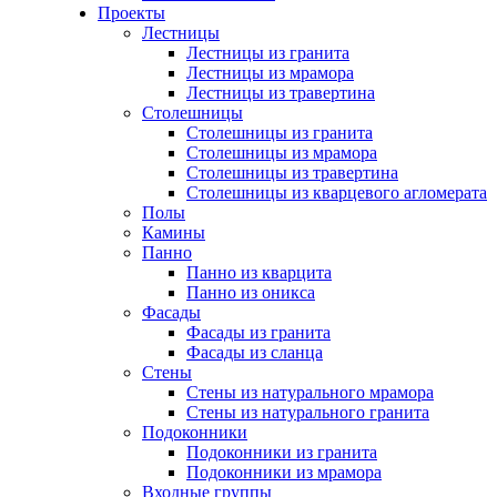
Проекты
Лестницы
Лестницы из гранита
Лестницы из мрамора
Лестницы из травертина
Столешницы
Столешницы из гранита
Столешницы из мрамора
Столешницы из травертина
Столешницы из кварцевого агломерата
Полы
Камины
Панно
Панно из кварцита
Панно из оникса
Фасады
Фасады из гранита
Фасады из сланца
Стены
Стены из натурального мрамора
Стены из натурального гранита
Подоконники
Подоконники из гранита
Подоконники из мрамора
Входные группы