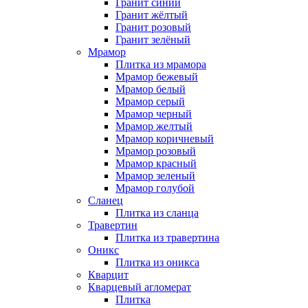
Гранит синий
Гранит жёлтый
Гранит розовый
Гранит зелёный
Мрамор
Плитка из мрамора
Мрамор бежевый
Мрамор белый
Мрамор серый
Мрамор черный
Мрамор желтый
Мрамор коричневый
Мрамор розовый
Мрамор красный
Мрамор зеленый
Мрамор голубой
Сланец
Плитка из сланца
Травертин
Плитка из травертина
Оникс
Плитка из оникса
Кварцит
Кварцевый агломерат
Плитка