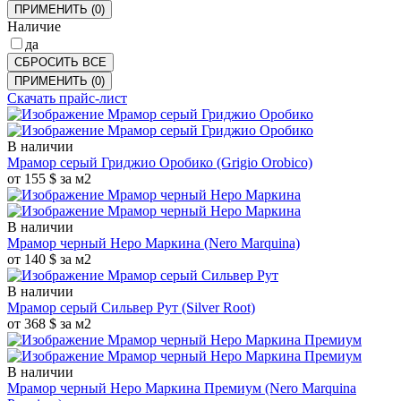
ПРИМЕНИТЬ
(
0
)
Наличие
да
СБРОСИТЬ ВСЕ
ПРИМЕНИТЬ
(
0
)
Скачать прайс-лист
В наличии
Мрамор серый Гриджио Оробико
(Grigio Orobico)
от 155 $ за м2
В наличии
Мрамор черный Неро Маркина
(Nero Marquina)
от 140 $ за м2
В наличии
Мрамор серый Сильвер Рут
(Silver Root)
от 368 $ за м2
В наличии
Мрамор черный Неро Маркина Премиум
(Nero Marquina