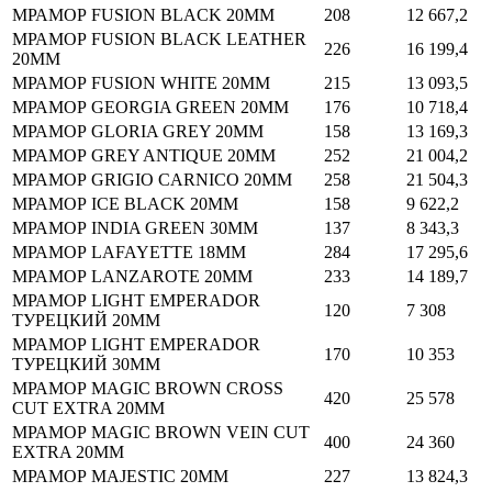
МРАМОР FUSION BLACK 20MM
208
12 667,2
МРАМОР FUSION BLACK LEATHER
226
16 199,4
20MM
МРАМОР FUSION WHITE 20MM
215
13 093,5
МРАМОР GEORGIA GREEN 20MM
176
10 718,4
МРАМОР GLORIA GREY 20MM
158
13 169,3
МРАМОР GREY ANTIQUE 20MM
252
21 004,2
МРАМОР GRIGIO CARNICO 20MM
258
21 504,3
МРАМОР ICE BLACK 20MM
158
9 622,2
МРАМОР INDIA GREEN 30MM
137
8 343,3
МРАМОР LAFAYETTE 18MM
284
17 295,6
МРАМОР LANZAROTE 20MM
233
14 189,7
МРАМОР LIGHT EMPERADOR
120
7 308
ТУРЕЦКИЙ 20MM
МРАМОР LIGHT EMPERADOR
170
10 353
ТУРЕЦКИЙ 30MM
МРАМОР MAGIC BROWN CROSS
420
25 578
CUT EXTRA 20MM
МРАМОР MAGIC BROWN VEIN CUT
400
24 360
EXTRA 20MM
МРАМОР MAJESTIC 20MM
227
13 824,3