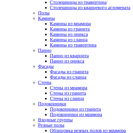
Столешницы из травертина
Столешницы из кварцевого агломерата
Полы
Камины
Камины из мрамора
Камины из гранита
Камины из оникса
Камины из сланца
Камины из травертина
Панно
Панно из кварцита
Панно из оникса
Фасады
Фасады из гранита
Фасады из сланца
Стены
Стены из мрамора
Стены из гранита
Стены из сланца
Подоконники
Подоконники из гранита
Подоконники из мрамора
Входные группы
Резные полы
Облицовка резных полов из мрамора