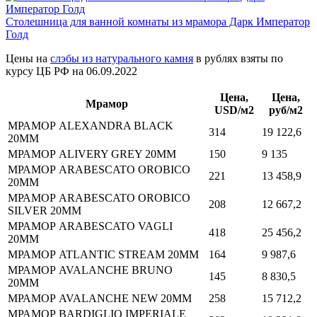
Столешница для ванной комнаты из мрамора Дарк Император
Голд
Цены на
слэбы из натурального камня
в рублях взяты по
курсу ЦБ РФ на 06.09.2022
Цена,
Цена,
Мрамор
USD/м2
руб/м2
МРАМОР ALEXANDRA BLACK
314
19 122,6
20MM
МРАМОР ALIVERY GREY 20MM
150
9 135
МРАМОР ARABESCATO OROBICO
221
13 458,9
20MM
МРАМОР ARABESCATO OROBICO
208
12 667,2
SILVER 20MM
МРАМОР ARABESCATO VAGLI
418
25 456,2
20MM
МРАМОР ATLANTIC STREAM 20MM
164
9 987,6
МРАМОР AVALANCHE BRUNO
145
8 830,5
20MM
МРАМОР AVALANCHE NEW 20MM
258
15 712,2
МРАМОР BARDIGLIO IMPERIALE