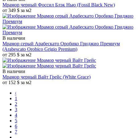
Мрамор черный Фоссил Блэк Нью
(Fossil Black New)
от 349 $ за м2
В наличии
Мрамор серый Арабескато Оробико Гриджио Премиум
(Arabescato Orobico Grigio Premium)
от 295 $ за м2
В наличии
Мрамор черный Вайт Грейс
(White Grace)
от 152 $ за м2
‹
1
2
3
4
5
6
7
…