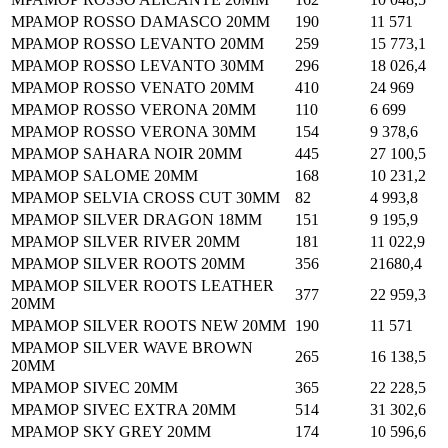
МРАМОР ROSSO DAMASCO 20MM
190
11 571
МРАМОР ROSSO LEVANTO 20MM
259
15 773,1
МРАМОР ROSSO LEVANTO 30MM
296
18 026,4
МРАМОР ROSSO VENATO 20MM
410
24 969
МРАМОР ROSSO VERONA 20MM
110
6 699
МРАМОР ROSSO VERONA 30MM
154
9 378,6
МРАМОР SAHARA NOIR 20MM
445
27 100,5
МРАМОР SALOME 20MM
168
10 231,2
МРАМОР SELVIA CROSS CUT 30MM
82
4 993,8
МРАМОР SILVER DRAGON 18MM
151
9 195,9
МРАМОР SILVER RIVER 20MM
181
11 022,9
МРАМОР SILVER ROOTS 20MM
356
21680,4
МРАМОР SILVER ROOTS LEATHER
377
22 959,3
20MM
МРАМОР SILVER ROOTS NEW 20MM
190
11 571
МРАМОР SILVER WAVE BROWN
265
16 138,5
20MM
МРАМОР SIVEC 20MM
365
22 228,5
МРАМОР SIVEC EXTRA 20MM
514
31 302,6
МРАМОР SKY GREY 20MM
174
10 596,6