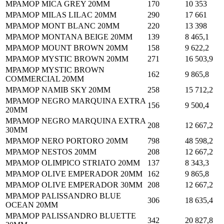
МРАМОР MICA GREY 20MM
170
10 353
МРАМОР MILAS LILAC 20MM
290
17 661
МРАМОР MONT BLANC 20MM
220
13 398
МРАМОР MONTANA BEIGE 20MM
139
8 465,1
МРАМОР MOUNT BROWN 20MM
158
9 622,2
МРАМОР MYSTIC BROWN 20MM
271
16 503,9
МРАМОР MYSTIC BROWN
162
9 865,8
COMMERCIAL 20MM
МРАМОР NAMIB SKY 20MM
258
15 712,2
МРАМОР NEGRO MARQUINA EXTRA
156
9 500,4
20MM
МРАМОР NEGRO MARQUINA EXTRA
208
12 667,2
30MM
МРАМОР NERO PORTORO 20MM
798
48 598,2
МРАМОР NESTOS 20MM
208
12 667,2
МРАМОР OLIMPICO STRIATO 20MM
137
8 343,3
МРАМОР OLIVE EMPERADOR 20MM
162
9 865,8
МРАМОР OLIVE EMPERADOR 30MM
208
12 667,2
МРАМОР PALISSANDRO BLUE
306
18 635,4
OCEAN 20MM
МРАМОР PALISSANDRO BLUETTE
342
20 827,8