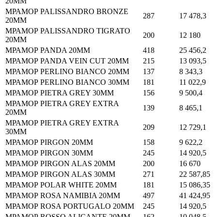
20MM
МРАМОР PALISSANDRO BRONZE
287
17 478,3
20MM
МРАМОР PALISSANDRO TIGRATO
200
12 180
20MM
МРАМОР PANDA 20MM
418
25 456,2
МРАМОР PANDA VEIN CUT 20MM
215
13 093,5
МРАМОР PERLINO BIANCO 20MM
137
8 343,3
МРАМОР PERLINO BIANCO 30MM
181
11 022,9
МРАМОР PIETRA GREY 30MM
156
9 500,4
МРАМОР PIETRA GREY EXTRA
139
8 465,1
20MM
МРАМОР PIETRA GREY EXTRA
209
12 729,1
30MM
МРАМОР PIRGON 20MM
158
9 622,2
МРАМОР PIRGON 30MM
245
14 920,5
МРАМОР PIRGON ALAS 20MM
200
16 670
МРАМОР PIRGON ALAS 30MM
271
22 587,85
МРАМОР POLAR WHITE 20MM
181
15 086,35
МРАМОР ROSA NAMIBIA 20MM
497
41 424,95
МРАМОР ROSA PORTUGALO 20MM
245
14 920,5
МРАМОР ROSSO ALICANTE 20MM
162
10 048,5