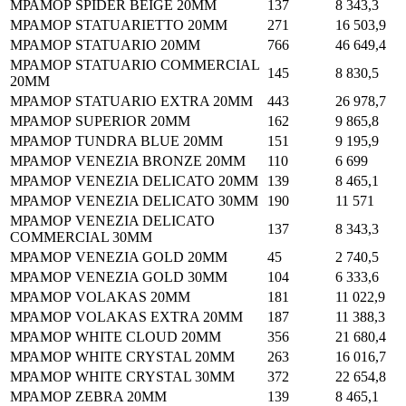
МРАМОР SPIDER BEIGE 20MM
137
8 343,3
МРАМОР STATUARIETTO 20MM
271
16 503,9
МРАМОР STATUARIO 20MM
766
46 649,4
МРАМОР STATUARIO COMMERCIAL
145
8 830,5
20MM
МРАМОР STATUARIO EXTRA 20MM
443
26 978,7
МРАМОР SUPERIOR 20MM
162
9 865,8
МРАМОР TUNDRA BLUE 20MM
151
9 195,9
МРАМОР VENEZIA BRONZE 20MM
110
6 699
МРАМОР VENEZIA DELICATO 20MM
139
8 465,1
МРАМОР VENEZIA DELICATO 30MM
190
11 571
МРАМОР VENEZIA DELICATO
137
8 343,3
COMMERCIAL 30MM
МРАМОР VENEZIA GOLD 20MM
45
2 740,5
МРАМОР VENEZIA GOLD 30MM
104
6 333,6
МРАМОР VOLAKAS 20MM
181
11 022,9
МРАМОР VOLAKAS EXTRA 20MM
187
11 388,3
МРАМОР WHITE CLOUD 20MM
356
21 680,4
МРАМОР WHITE CRYSTAL 20MM
263
16 016,7
МРАМОР WHITE CRYSTAL 30MM
372
22 654,8
МРАМОР ZEBRA 20MM
139
8 465,1