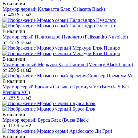
В наличии
Мрамор черный Калакатта Блэк
(Calacatta Black)
от 400 $ за м2
В наличии
Мрамор серый Палисандро Нуволато
(Palissandro Nuvolato)
от 255 $ за м2
В наличии
Мрамор черный Меркури Блэк Папиро
(Mercury Black Papiro)
от 250 $ за м2
В наличии
Мрамор серый Брекчия Сильвер Премиум Vc
(Breccia Silver
Premium VC)
от 255 $ за м2
В наличии
Мрамор черный Бурса Блэк
(Bursa Black)
от 113 $ за м2
В наличии