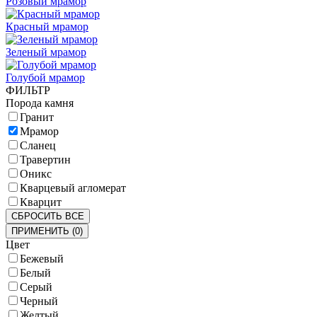
Розовый мрамор
Красный мрамор
Зеленый мрамор
Голубой мрамор
ФИЛЬТР
Порода камня
Гранит
Мрамор
Сланец
Травертин
Оникс
Кварцевый агломерат
Кварцит
СБРОСИТЬ ВСЕ
ПРИМЕНИТЬ
(
0
)
Цвет
Бежевый
Белый
Серый
Черный
Желтый