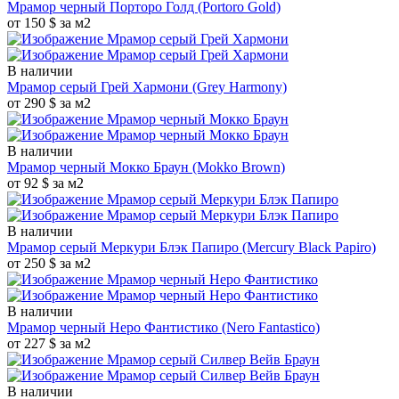
Мрамор черный Порторо Голд
(Portoro Gold)
от 150 $ за м2
В наличии
Мрамор серый Грей Хармони
(Grey Harmony)
от 290 $ за м2
В наличии
Мрамор черный Мокко Браун
(Mokko Brown)
от 92 $ за м2
В наличии
Мрамор серый Меркури Блэк Папиро
(Mercury Black Papiro)
от 250 $ за м2
В наличии
Мрамор черный Неро Фантистико
(Nero Fantastico)
от 227 $ за м2
В наличии